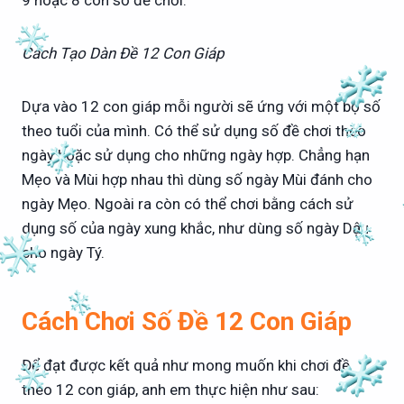
9 hoặc 8 con số để chơi.
Cách Tạo Dàn Đề 12 Con Giáp
Dựa vào 12 con giáp mỗi người sẽ ứng với một bộ số
theo tuổi của mình. Có thể sử dụng số đề chơi theo
ngày hoặc sử dụng cho những ngày hợp. Chẳng hạn
Mẹo và Mùi hợp nhau thì dùng số ngày Mùi đánh cho
ngày Mẹo. Ngoài ra còn có thể chơi bằng cách sử
dụng số của ngày xung khắc, như dùng số ngày Dậu
cho ngày Tý.
Cách Chơi Số Đề 12 Con Giáp
Để đạt được kết quả như mong muốn khi chơi đề
theo 12 con giáp, anh em thực hiện như sau: