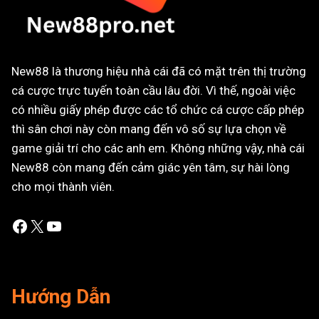
New88 là thương hiệu nhà cái đã có mặt trên thị trường
cá cược trực tuyến toàn cầu lâu đời. Vì thế, ngoài việc
có nhiều giấy phép được các tổ chức cá cược cấp phép
thì sân chơi này còn mang đến vô số sự lựa chọn về
game giải trí cho các anh em. Không những vậy, nhà cái
New88 còn mang đến cảm giác yên tâm, sự hài lòng
cho mọi thành viên.
Facebook
X
YouTube
Hướng Dẫn