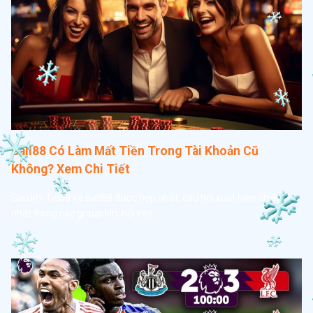
Ball88 Có Làm Mất Tiền Trong Tài Khoản Cũ
Không? Xem Chi Tiết
Sau khi Tin88 và Ball88 được hợp nhất, câu hỏi xuất hiện nhiều
nhất trong các group kín, hội kèo…