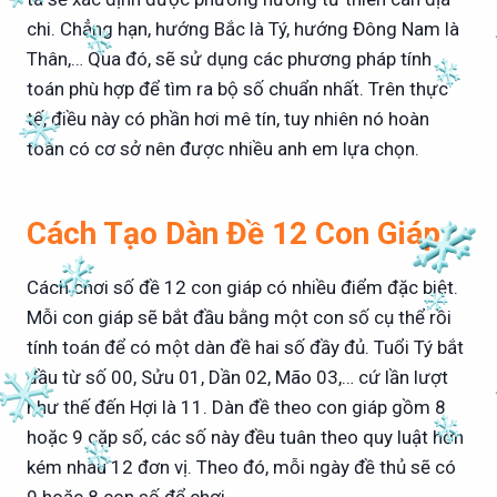
chi. Chẳng hạn, hướng Bắc là Tý, hướng Đông Nam là
Thân,… Qua đó, sẽ sử dụng các phương pháp tính
toán phù hợp để tìm ra bộ số chuẩn nhất. Trên thực
tế, điều này có phần hơi mê tín, tuy nhiên nó hoàn
toàn có cơ sở nên được nhiều anh em lựa chọn.
Cách Tạo Dàn Đề 12 Con Giáp
Cách chơi số đề 12 con giáp có nhiều điểm đặc biệt.
Mỗi con giáp sẽ bắt đầu bằng một con số cụ thể rồi
tính toán để có một dàn đề hai số đầy đủ. Tuổi Tý bắt
đầu từ số 00, Sửu 01, Dần 02, Mão 03,… cứ lần lượt
như thế đến Hợi là 11. Dàn đề theo con giáp gồm 8
hoặc 9 cặp số, các số này đều tuân theo quy luật hơn
kém nhau 12 đơn vị. Theo đó, mỗi ngày đề thủ sẽ có