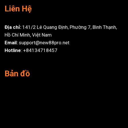
Liên Hệ
Địa chỉ:
141/2 Lê Quang Định, Phường 7, Bình Thạnh,
Hồ Chí Minh, Việt Nam
Email:
support@new88pro.net
Hotline
: +84134718457
Bản đồ