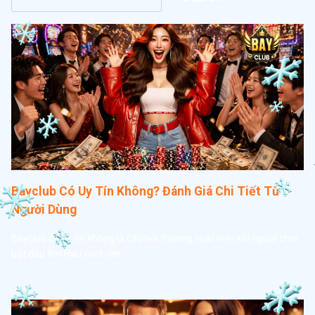
Bayclub Có Uy Tín Không? Đánh Giá Chi Tiết Từ
Người Dùng
Bayclub có uy tín không là câu hỏi thường xuất hiện khi người chơi
bắt đầu tìm hiểu một nền…