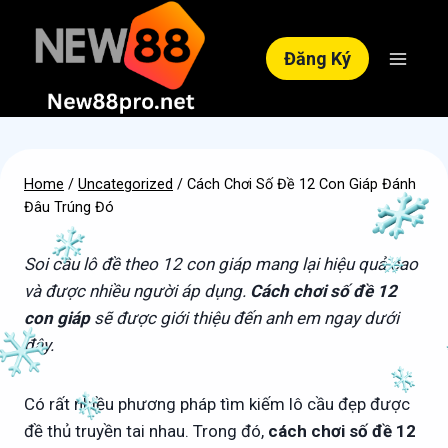
Skip
to
Đăng Ký
content
Home
/
Uncategorized
/
Cách Chơi Số Đề 12 Con Giáp Đánh
Đâu Trúng Đó
Soi cầu lô đề theo 12 con giáp mang lại hiệu quả cao
và được nhiều người áp dụng.
Cách chơi số đề 12
con giáp
sẽ được giới thiệu đến anh em ngay dưới
đây.
Có rất nhiều phương pháp tìm kiếm lô cầu đẹp được
đề thủ truyền tai nhau. Trong đó,
cách chơi số đề 12