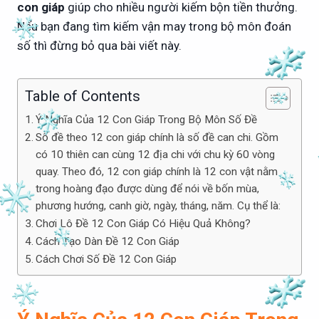
con giáp
giúp cho nhiều người kiếm bộn tiền thưởng.
Nếu bạn đang tìm kiếm vận may trong bộ môn đoán
số thì đừng bỏ qua bài viết này.
Table of Contents
Ý Nghĩa Của 12 Con Giáp Trong Bộ Môn Số Đề
Số đề theo 12 con giáp chính là số đề can chi. Gồm
có 10 thiên can cùng 12 địa chi với chu kỳ 60 vòng
quay. Theo đó, 12 con giáp chính là 12 con vật nằm
trong hoàng đạo được dùng để nói về bốn mùa,
phương hướng, canh giờ, ngày, tháng, năm. Cụ thể là:
Chơi Lô Đề 12 Con Giáp Có Hiệu Quả Không?
Cách Tạo Dàn Đề 12 Con Giáp
Cách Chơi Số Đề 12 Con Giáp