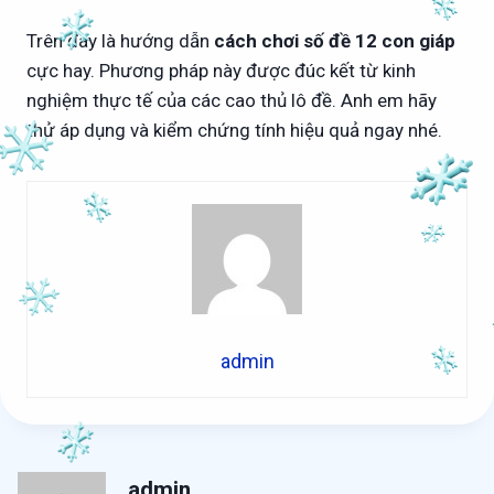
Trên đây là hướng dẫn
cách chơi số đề 12 con giáp
cực hay. Phương pháp này được đúc kết từ kinh
nghiệm thực tế của các cao thủ lô đề. Anh em hãy
thử áp dụng và kiểm chứng tính hiệu quả ngay nhé.
admin
admin