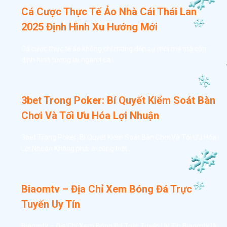
Cá Cược Thực Tế Ảo Nhà Cái Thái Lan
2025 Định Hình Xu Hướng Mới
Cá cược thực tế ảo không chỉ mang đến sự mới mẻ mà còn
định hình tương lai ngành cá…
3bet Trong Poker: Bí Quyết Kiểm Soát Bàn
Chơi Và Tối Ưu Hóa Lợi Nhuận
3bet Trong Poker: Bí Quyết Kiểm Soát Bàn Chơi Và Tối Ưu Hóa
Lợi Nhuận Không phải ai cũng biết…
Biaomtv – Địa Chỉ Xem Bóng Đá Trực
Tuyến Uy Tín
Biaomtv – Địa Chỉ Xem Bóng Đá Trực Tuyến Uy Tín Biaomtv là