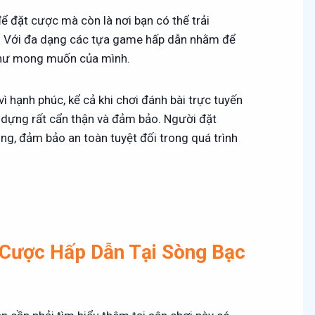
ể đặt cược mà còn là nơi bạn có thể trải
o. Với đa dạng các tựa game hấp dẫn nhằm để
 như mong muốn của mình.
 hạnh phúc, kể cả khi chơi đánh bài trực tuyến
y dựng rất cẩn thận và đảm bảo. Người đặt
g, đảm bảo an toàn tuyệt đối trong quá trình
 Cược Hấp Dẫn Tại Sòng Bạc