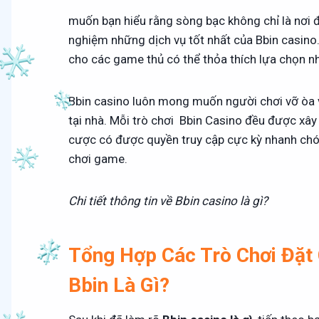
muốn bạn hiểu rằng sòng bạc không chỉ là nơi đ
nghiệm những dịch vụ tốt nhất của Bbin casin
cho các game thủ có thể thỏa thích lựa chọn
Bbin casino luôn mong muốn người chơi vỡ òa vì
tại nhà. Mỗi trò chơi Bbin Casino đều được xâ
cược có được quyền truy cập cực kỳ nhanh chón
chơi game.
Chi tiết thông tin về Bbin casino là gì?
Tổng Hợp Các Trò Chơi Đặt
Bbin Là Gì?