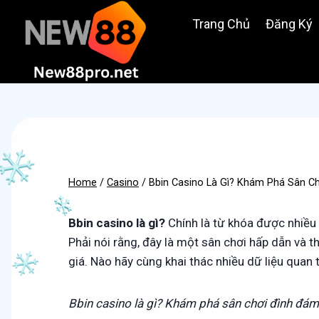
Skip
Trang Chủ
Đăng Ký
to
content
Home
/
Casino
/
Bbin Casino Là Gì? Khám Phá Sân C
Bbin casino là gì?
Chính là từ khóa được nhiều 
Phải nói rằng, đây là một sân chơi hấp dẫn và 
giá. Nào hãy cùng khai thác nhiều dữ liệu quan 
Bbin casino là gì? Khám phá sân chơi đình đá