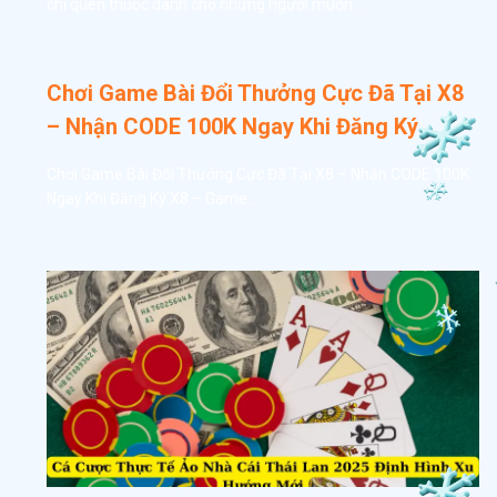
chỉ quen thuộc dành cho những người muốn…
Chơi Game Bài Đổi Thưởng Cực Đã Tại X8
– Nhận CODE 100K Ngay Khi Đăng Ký
Chơi Game Bài Đổi Thưởng Cực Đã Tại X8 – Nhận CODE 100K
Ngay Khi Đăng Ký X8 – Game…